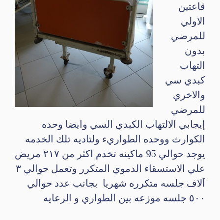
قاعتين
الاولي
للمرضي
بدون
التهاب
كبدي سي
والاخري
للمرضي
إيجابي الالتهاب الكبدي السي وايضا وحده
الكوارث ووحده الطواريء ولتاديه تلك الخدمه
يوجد حوالي 95 ماكينه تخدم اكثر من ٢١٧ مريض
علي الاستسقاء الدموي المتكرر وتعمل حوالي ٣
آلاف جلسه متكرره شهريا بجانب عدد حوالي
٥٠٠ جلسه موزعه بين الطواري و الرعايه