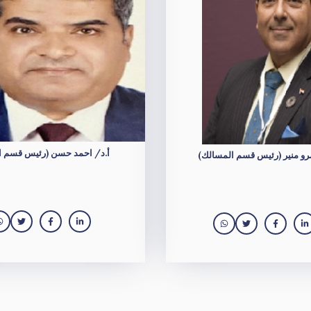
أ.د/ احمد حسن (رئيس قسم ا
رو منير (رئيس قسم المسالك)