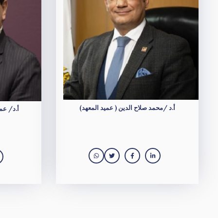
أ.د /محمد صلاح الدين ( عميد المعهد)
أ.د/ عم