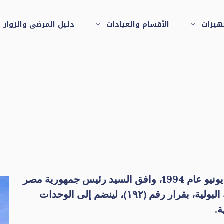
جهيزات
الأقسام والعيادات
دليل المرضى والزوار
في يوم 14 من محرم عام 1415هـ، الموافق 23 من يونيو عام 1994، وافق السيد رئيس جمهورية مصر
العربية على إنشاء المعهد القومي للكلى والمسالك البولية، بقرار رقم (١٩٢)، لينضم إلى الوحدات
ة.