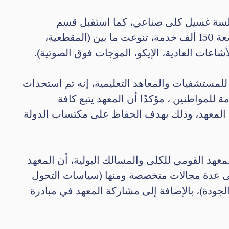
«عبدالغفار» أن المعهد أجرى نحو 377 ألف و41 جلسة غسيل كلى صناعي، كما استقبل قسم
المعامل الطبية 159 ألف و355 مواطن، وقدم قسم الأشعة 150 ألف خدمة، تنوعت ما بين (المقطعية،
اعات العادية، الإيكو، الموجات فوق الصوتية).
للمستشفيات والمعاهد التعليمية، إنه تم استحداث
ة للمواطنين ، مؤكدًا أن المعهد يتبع كافة
لى المعهد، وذلك بهدف الحفاظ على مكتساب الدولة
معهد القومي للكلى والمسالك البولية، أن المعهد
ى عدة مجالات متخصصة ومنها (سياسات التحول
ودة)، بالإضافة إلى مشاركة المعهد في مبادرة